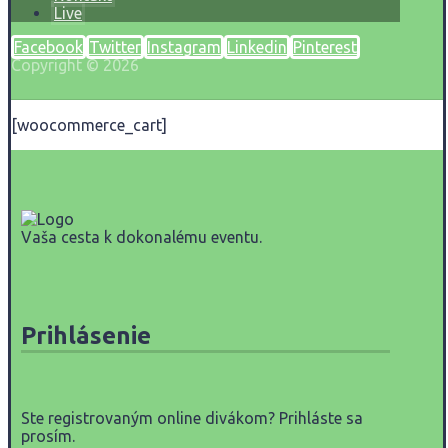
Live
Facebook
Twitter
Instagram
Linkedin
Pinterest
Copyright © 2026
[woocommerce_cart]
Vaša cesta k dokonalému eventu.
Prihlásenie
Ste registrovaným online divákom? Prihláste sa
prosím.